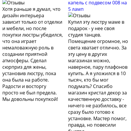
капель с подвесом 008 на
Хотя раньше я думал, что
5 ламп
дизайн интерьера
зависит только от отделки
Купил эту люстру маме в
и мебели, но после
подарок - у нее своя
покупки люстры убедился,
студия танцев.
что она играет
Помещение огромное, но
немаловажную роль в
света хватает отлично. За
создании приятной
эту цену в других
атмосферы. Сделал
магазинах можно,
сюрприз для жены,
наверное, пару плафонов
установив люстру, пока
купить. А я уложился в 10
она была на работе.
тысяч, кто бы мог
Радости и восторгу
подумать? Спасибо
просто не был предела.
магазин кристал декор за
Мы довольны покупкой!
качественную доставку -
ничего не разбилось, все
сразу было готово к
установке. Мастер помог,
правда, но повесили